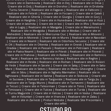
Creare site in Dambovita
|
Realizare site in Dej
|
Realizare site in Deva
|
Creare site in Dolj
|
Realizare site in Dorohoi
|
Realizare site in Drobeta
Turnu Severin
|
Realizare site in Fagaras
|
Realizare site in Falticeni
|
Realizare site in Fetesti
|
Realizare site in Focsani
|
Creare site in Galati
|
Realizare site in Gherla
|
Creare site in Giurgiu
|
Creare site in Gorj
|
Creare site in Harghita
|
Creare site in Hunedoara
|
Realizare site in Husi
|
Creare site in Ialomita
|
Creare site in Iasi
|
Creare site in Ilfov
|
Realizare
site in Lugoj
|
Realizare site in Mangalia
|
Creare site in Maramures
|
Realizare site in Medgidia
|
Realizare site in Medias
|
Creare site in
Mehedinti
|
Realizare site in Miercurea Ciuc
|
Realizare site in Mioveni
|
Realizare site in Moinesti
|
Creare site in Mures
|
Realizare site in Navodari
|
Creare site in Neamt
|
Realizare site in Odorheiu Secuiesc
|
Creare site
in Olt
|
Realizare site in Oltenita
|
Realizare site in Onesti
|
Realizare site in
Oradea
|
Realizare site in Pascani
|
Realizare site in Petrosani
|
Realizare
site in Piatra Neamt
|
Realizare site in Pitesti
|
Realizare site in Ploiesti
|
Creare site in Prahova
|
Realizare site in Radauti
|
Realizare site in Ramnicu
Sarat
|
Realizare site in Ramnicu Valcea
|
Realizare site in Reghin
|
Realizare site in Resita
|
Realizare site in Roman
|
Realizare site in Rosiori
de Vede
|
Realizare site in Sacele
|
Creare site in Salaj
|
Creare site in Satu-
Mare
|
Realizare site in Sebes
|
Realizare site in Sfantu Gheorghe
|
Creare
site in Sibiu
|
Realizare site in Sighetu Marmatiei
|
Realizare site in
Sighisoara
|
Realizare site in Slatina
|
Realizare site in Slobozia
|
Creare site
in Suceava
|
Realizare site in Targoviste
|
Realizare site in Targu Jiu
|
Realizare site in Targu Mures
|
Realizare site in Tarnaveni
|
Realizare site
in Tecuci
|
Creare site in Teleorman
|
Creare site in Timis
|
Realizare site
in Timisoara
|
Creare site in Tulcea
|
Realizare site in Turda
|
Realizare site
in Turnu Magurele
|
Creare site in Valcea
|
Creare site in Vaslui
|
Realizare
site in Voluntari
|
Creare site in Vrancea
|
Realizare site in Zalau
|
Realizare site in Zarnesti
|
Preturi Website
|
Realizate Site Prezentare
|
Creare site ieftin
GSTUDIO.RO